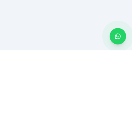
MONTADOR BH
Montagem de móveis e serviços residenciais em Belo Horizonte
e Região Metropolitana. Atendimento rápido com ferramentas
profissionais.