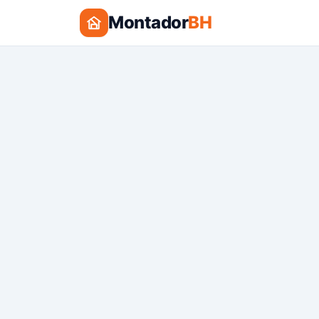
Montador
BH