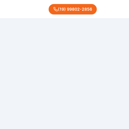
(
19
)
99802
-
2856