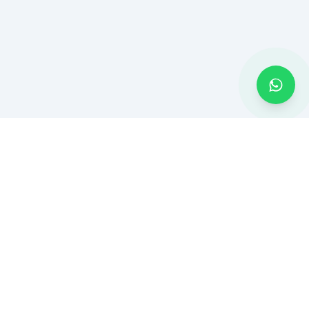
MONTADOR BH
Montagem de móveis e serviços residenciais em Belo Horizonte
e Região Metropolitana. Atendimento rápido com ferramentas
profissionais.