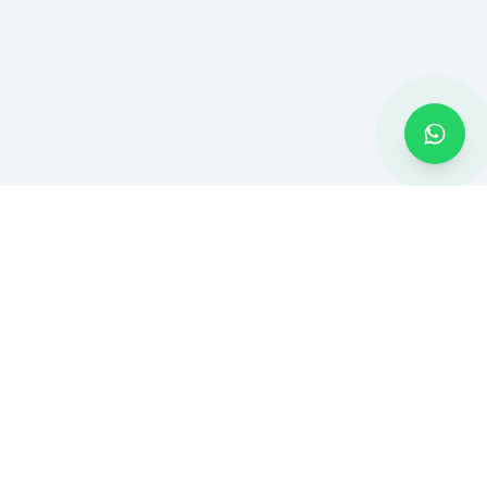
MONTADOR BH
Montagem de móveis e serviços residenciais em Belo Horizonte
e Região Metropolitana. Atendimento rápido com ferramentas
profissionais.