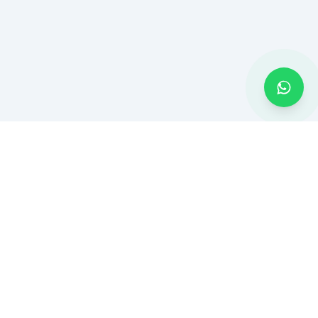
MONTADOR BH
Montagem de móveis e serviços residenciais em Belo Horizonte
e Região Metropolitana. Atendimento rápido com ferramentas
profissionais.