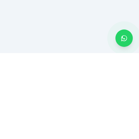
MONTADOR BH
Montagem de móveis e serviços residenciais em Belo Horizonte
e Região Metropolitana. Atendimento rápido com ferramentas
profissionais.