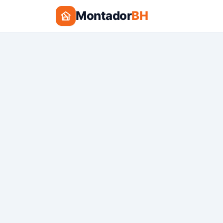
Montador
BH