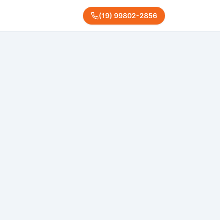
(
19
)
99802
-
2856