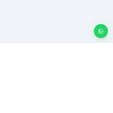
MONTADOR BH
Montagem de móveis e serviços residenciais em Belo Horizonte
e Região Metropolitana. Atendimento rápido com ferramentas
profissionais.