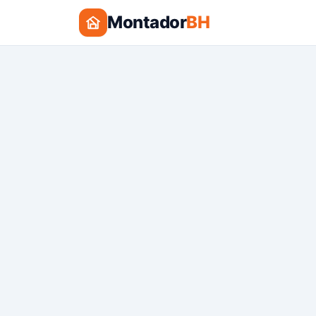
Montador
BH