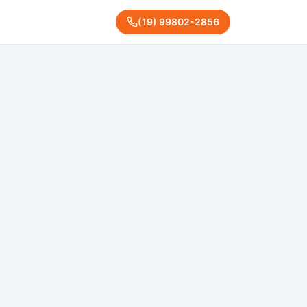
(
19
)
99802
-
2856