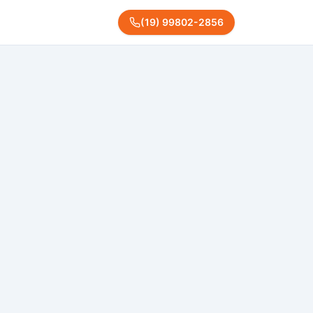
(
19
)
99802
-
2856