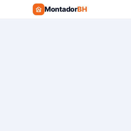
Montador
BH