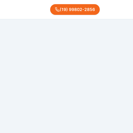
(
19
)
99802
-
2856