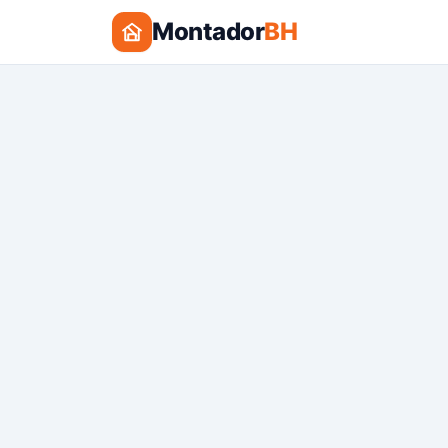
Montador
BH