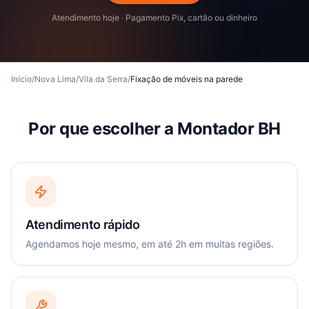
Atendimento hoje · Pagamento Pix, cartão ou dinheiro
Início
/
Nova Lima
/
Vila da Serra
/
Fixação de móveis na parede
Por que escolher a Montador BH
Atendimento rápido
Agendamos hoje mesmo, em até 2h em muitas regiões.