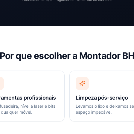
Por que escolher a Montador B
ramentas profissionais
Limpeza pós-serviço
usadeira, nível a laser e bits
Levamos o lixo e deixamos s
 qualquer móvel.
espaço impecável.