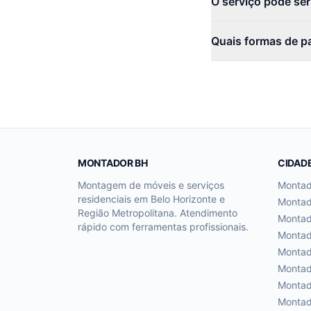
O serviço pode se
Quais formas de p
MONTADOR BH
CIDAD
Montagem de móveis e serviços
Monta
residenciais em Belo Horizonte e
Monta
Região Metropolitana. Atendimento
Monta
rápido com ferramentas profissionais.
Monta
Monta
Monta
Monta
Monta