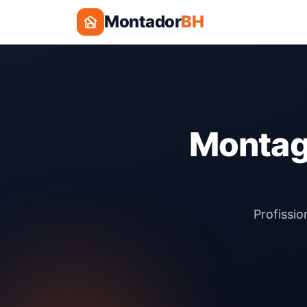
Montador
BH
Montage
Profissi