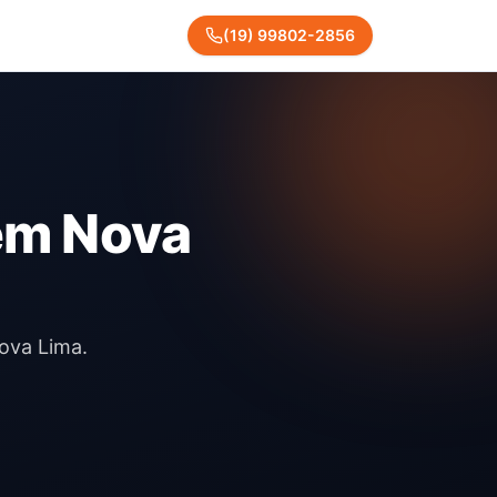
(
19
)
99802
-
2856
 em Nova
ova Lima.