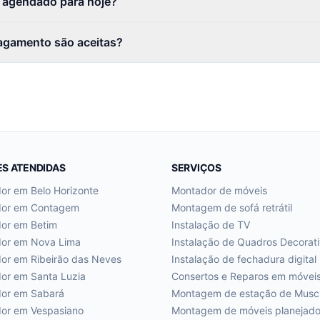
r agendado para hoje?
agamento são aceitas?
ES ATENDIDAS
SERVIÇOS
dor em
Belo Horizonte
Montador de móveis
dor em
Contagem
Montagem de sofá retrátil
dor em
Betim
Instalação de TV
dor em
Nova Lima
Instalação de Quadros Decorat
dor em
Ribeirão das Neves
Instalação de fechadura digital
dor em
Santa Luzia
Consertos e Reparos em móvei
dor em
Sabará
Montagem de estação de Musc
dor em
Vespasiano
Montagem de móveis planejad