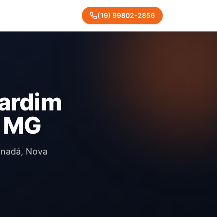
(
19
)
99802
-
2856
Jardim
- MG
anadá, Nova