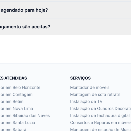
r agendado para hoje?
agamento são aceitas?
ES ATENDIDAS
SERVIÇOS
dor em
Belo Horizonte
Montador de móveis
dor em
Contagem
Montagem de sofá retrátil
dor em
Betim
Instalação de TV
dor em
Nova Lima
Instalação de Quadros Decorat
dor em
Ribeirão das Neves
Instalação de fechadura digital
dor em
Santa Luzia
Consertos e Reparos em móvei
dor em
Sabará
Montagem de estação de Musc