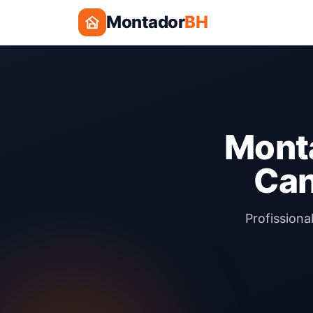
Montador
BH
Monta
Can
Profission