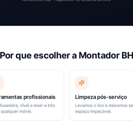
Por que escolher a Montador B
ramentas profissionais
Limpeza pós-serviço
usadeira, nível a laser e bits
Levamos o lixo e deixamos s
 qualquer móvel.
espaço impecável.