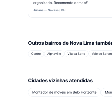
organizado. Recomendo demais!
"
Juliana — Savassi, BH
Outros bairros de
Nova Lima
também
Centro
Alphaville
Vila da Serra
Vale do Seren
Cidades vizinhas atendidas
Montador de móveis
em
Belo Horizonte
Mon