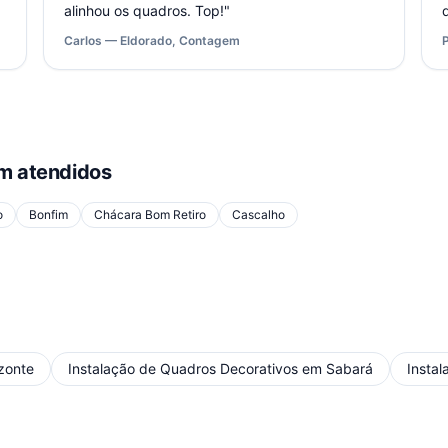
alinhou os quadros. Top!
"
Carlos — Eldorado, Contagem
 atendidos
o
Bonfim
Chácara Bom Retiro
Cascalho
izonte
Instalação de Quadros Decorativos
em
Sabará
Insta