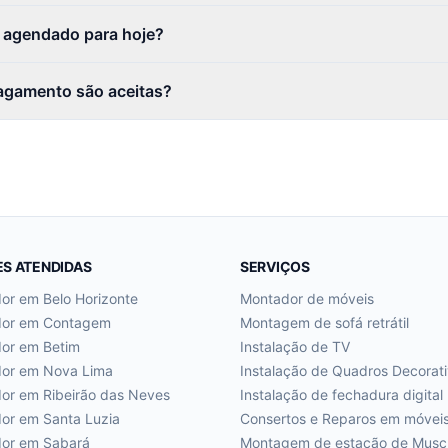
r agendado para hoje?
agamento são aceitas?
ES ATENDIDAS
SERVIÇOS
dor em
Belo Horizonte
Montador de móveis
dor em
Contagem
Montagem de sofá retrátil
dor em
Betim
Instalação de TV
dor em
Nova Lima
Instalação de Quadros Decorat
dor em
Ribeirão das Neves
Instalação de fechadura digital
dor em
Santa Luzia
Consertos e Reparos em móvei
dor em
Sabará
Montagem de estação de Musc