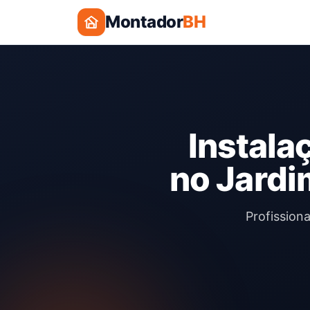
Montador
BH
Instala
no Jardi
Profission