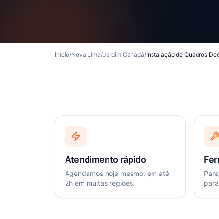
Início
/
Nova Lima
/
Jardim Canadá
/
Instalação de Quadros Dec
Atendimento rápido
Fer
Agendamos hoje mesmo, em até
Paraf
2h em muitas regiões.
para