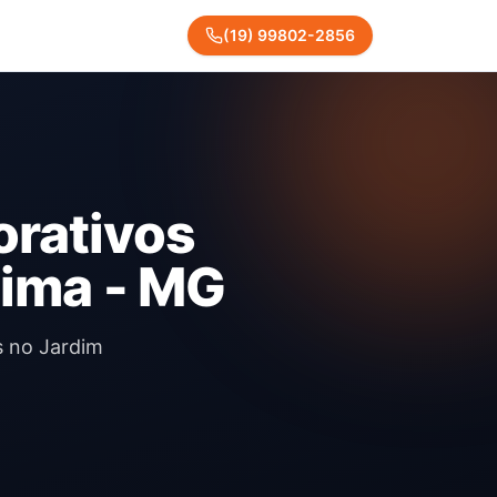
(
19
)
99802
-
2856
orativos
Lima - MG
s no Jardim