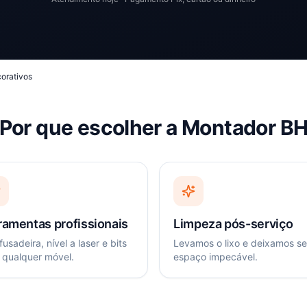
orativos
Por que escolher a Montador B
ramentas profissionais
Limpeza pós-serviço
usadeira, nível a laser e bits
Levamos o lixo e deixamos s
 qualquer móvel.
espaço impecável.