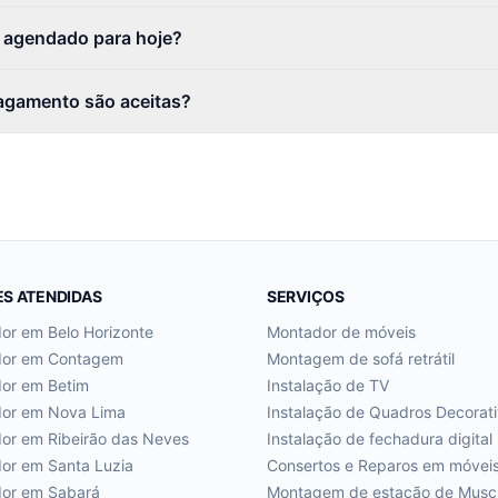
r agendado para hoje?
agamento são aceitas?
ES ATENDIDAS
SERVIÇOS
dor em
Belo Horizonte
Montador de móveis
dor em
Contagem
Montagem de sofá retrátil
dor em
Betim
Instalação de TV
dor em
Nova Lima
Instalação de Quadros Decorat
dor em
Ribeirão das Neves
Instalação de fechadura digital
dor em
Santa Luzia
Consertos e Reparos em móvei
dor em
Sabará
Montagem de estação de Musc