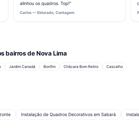
alinhou os quadros. Top!
"
Carlos — Eldorado, Contagem
s bairros de
Nova Lima
o
Jardim Canadá
Bonfim
Chácara Bom Retiro
Cascalho
izonte
Instalação de Quadros Decorativos
em
Sabará
Insta