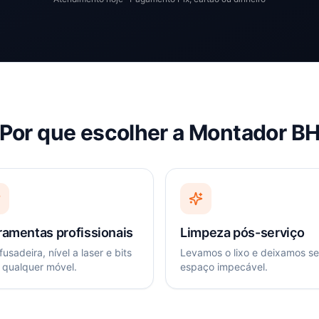
Por que escolher a Montador B
ramentas profissionais
Limpeza pós-serviço
usadeira, nível a laser e bits
Levamos o lixo e deixamos s
 qualquer móvel.
espaço impecável.