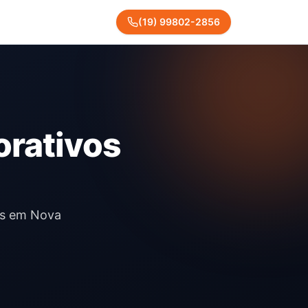
(
19
)
99802
-
2856
orativos
vos em Nova