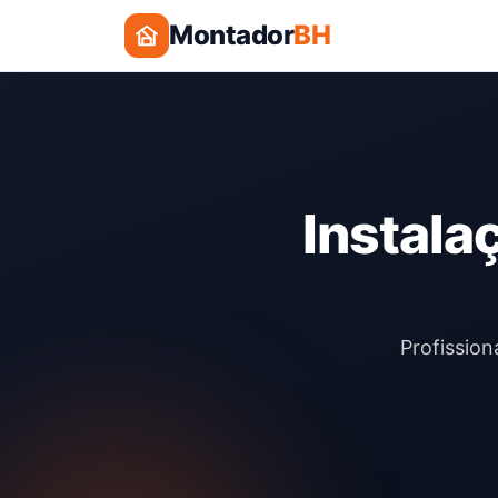
Montador
BH
Instala
Profission