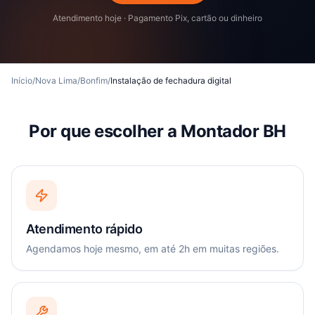
Atendimento hoje · Pagamento Pix, cartão ou dinheiro
Início
/
Nova Lima
/
Bonfim
/
Instalação de fechadura digital
Por que escolher a Montador BH
Atendimento rápido
Agendamos hoje mesmo, em até 2h em muitas regiões.