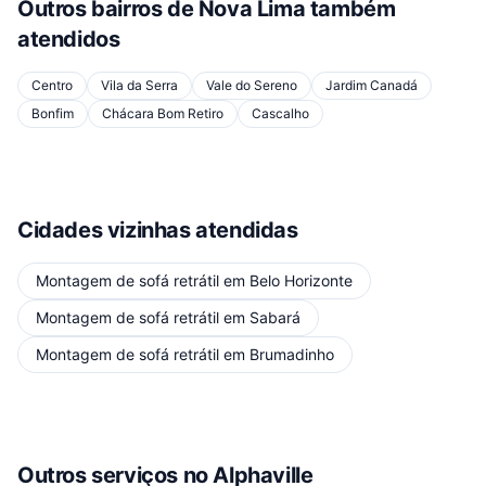
Outros bairros de
Nova Lima
também
atendidos
Centro
Vila da Serra
Vale do Sereno
Jardim Canadá
Bonfim
Chácara Bom Retiro
Cascalho
Cidades vizinhas atendidas
Montagem de sofá retrátil
em
Belo Horizonte
Montagem de sofá retrátil
em
Sabará
Montagem de sofá retrátil
em
Brumadinho
Outros serviços
no Alphaville