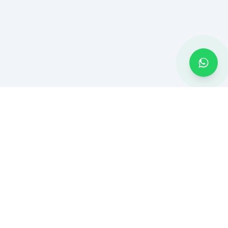
MONTADOR BH
Montagem de móveis e serviços residenciais em Belo Horizonte
e Região Metropolitana. Atendimento rápido com ferramentas
profissionais.