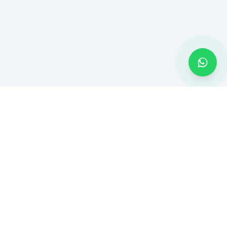
MONTADOR BH
Montagem de móveis e serviços residenciais em Belo Horizonte
e Região Metropolitana. Atendimento rápido com ferramentas
profissionais.