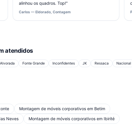
alinhou os quadros. Top!
"
Carlos — Eldorado, Contagem
 atendidos
Alvorada
Fonte Grande
Inconfidentes
JK
Ressaca
Nacional
zonte
Montagem de móveis corporativos
em
Betim
das Neves
Montagem de móveis corporativos
em
Ibirité