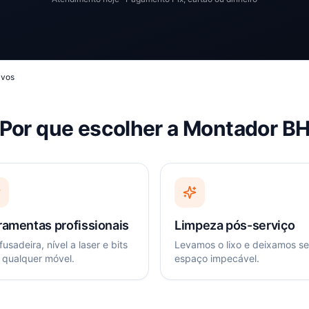
ivos
Por que escolher a Montador B
ramentas profissionais
Limpeza pós-serviço
usadeira, nível a laser e bits
Levamos o lixo e deixamos s
 qualquer móvel.
espaço impecável.