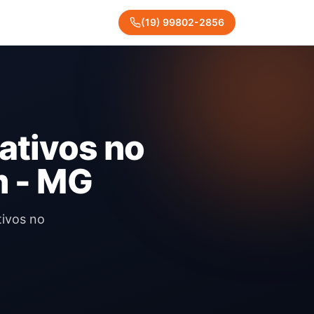
(
19
)
99802
-
2856
ativos no
m - MG
tivos no