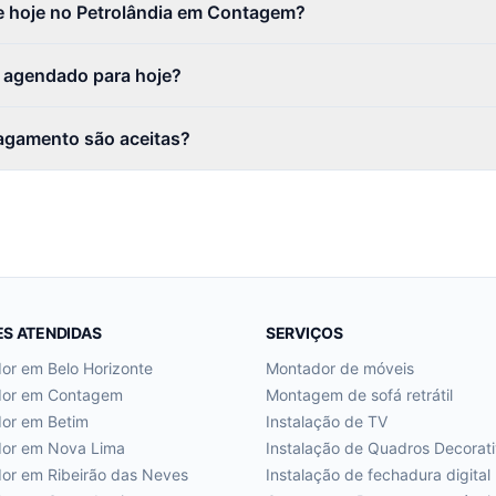
 hoje no Petrolândia em Contagem?
r agendado para hoje?
agamento são aceitas?
ES ATENDIDAS
SERVIÇOS
dor em
Belo Horizonte
Montador de móveis
dor em
Contagem
Montagem de sofá retrátil
dor em
Betim
Instalação de TV
dor em
Nova Lima
Instalação de Quadros Decorat
dor em
Ribeirão das Neves
Instalação de fechadura digital