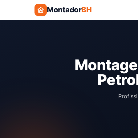
Montador
BH
Montagem
Petro
Profiss