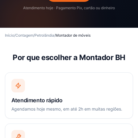
Atendimento hoje · Pagamento Pix, cartão ou dinheiro
Início
/
Contagem
/
Petrolândia
/
Montador de móveis
Por que escolher a Montador BH
Atendimento rápido
Agendamos hoje mesmo, em até 2h em muitas regiões.