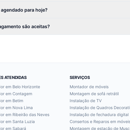
r agendado para hoje?
agamento são aceitas?
ES ATENDIDAS
SERVIÇOS
dor em
Belo Horizonte
Montador de móveis
dor em
Contagem
Montagem de sofá retrátil
dor em
Betim
Instalação de TV
dor em
Nova Lima
Instalação de Quadros Decorat
dor em
Ribeirão das Neves
Instalação de fechadura digital
dor em
Santa Luzia
Consertos e Reparos em móvei
dor em
Sabará
Montagem de estação de Musc