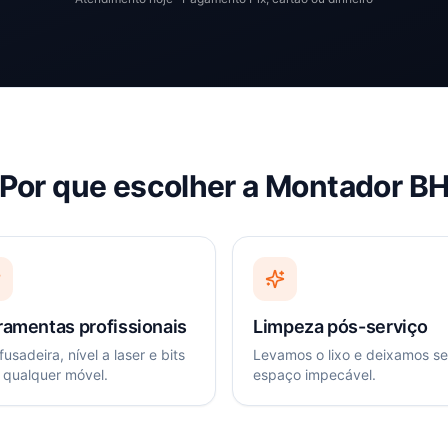
Por que escolher a Montador B
ramentas profissionais
Limpeza pós-serviço
usadeira, nível a laser e bits
Levamos o lixo e deixamos s
 qualquer móvel.
espaço impecável.