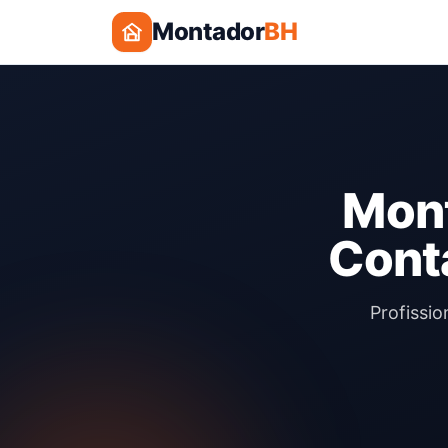
Montador
BH
Mont
Cont
Profissi