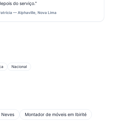
depois do serviço.
"
Patrícia — Alphaville, Nova Lima
ca
Nacional
s Neves
Montador de móveis
em
Ibirité