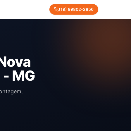
(
19
)
99802
-
2856
 Nova
 - MG
Contagem,