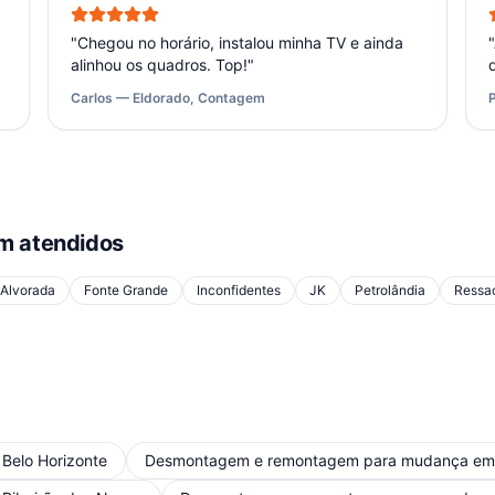
"
Chegou no horário, instalou minha TV e ainda
"
alinhou os quadros. Top!
"
Carlos — Eldorado, Contagem
 atendidos
Alvorada
Fonte Grande
Inconfidentes
JK
Petrolândia
Ressa
m
Belo Horizonte
Desmontagem e remontagem para mudança
e