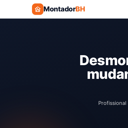
Montador
BH
Desmon
mudan
Profissiona