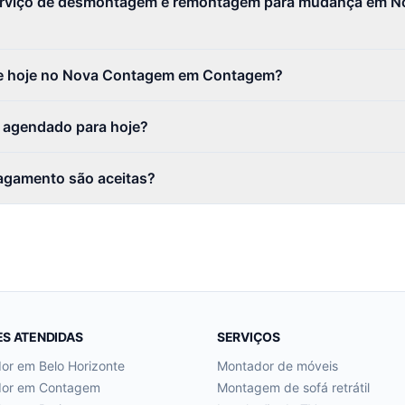
serviço de desmontagem e remontagem para mudança em 
e hoje no Nova Contagem em Contagem?
r agendado para hoje?
agamento são aceitas?
ES ATENDIDAS
SERVIÇOS
dor em
Belo Horizonte
Montador de móveis
dor em
Contagem
Montagem de sofá retrátil