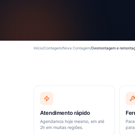
Início
/
Contagem
/
Nova Contagem
/
Desmontagem e remonta
Atendimento rápido
Fer
Agendamos hoje mesmo, em até
Paraf
2h em muitas regiões.
para