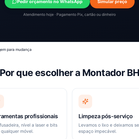
Pedir orçamento no WhatsApp
Simular preço
Atendimento hoje · Pagamento Pix, cartão ou dinheiro
gem para mudança
Por que escolher a Montador B
ramentas profissionais
Limpeza pós-serviço
usadeira, nível a laser e bits
Levamos o lixo e deixamos s
 qualquer móvel.
espaço impecável.