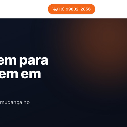
(
19
)
99802
-
2856
em para
gem em
a mudança no