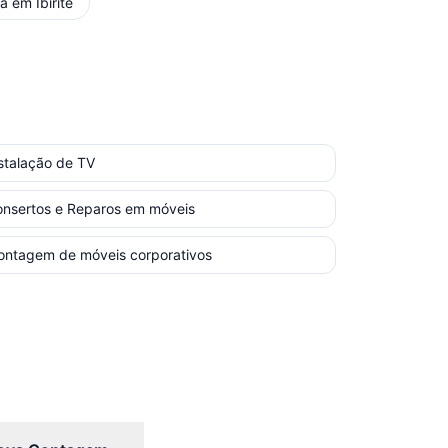
ça
em
Ibirité
stalação de TV
nsertos e Reparos em móveis
ntagem de móveis corporativos