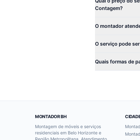
Qual o preço do 
Contagem?
O montador atend
O serviço pode se
Quais formas de p
MONTADOR BH
CIDAD
Montagem de móveis e serviços
Monta
residenciais em Belo Horizonte e
Monta
Região Metropolitana. Atendimento