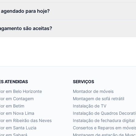
r agendado para hoje?
agamento são aceitas?
ES ATENDIDAS
SERVIÇOS
dor em
Belo Horizonte
Montador de móveis
dor em
Contagem
Montagem de sofá retrátil
dor em
Betim
Instalação de TV
dor em
Nova Lima
Instalação de Quadros Decorat
dor em
Ribeirão das Neves
Instalação de fechadura digital
dor em
Santa Luzia
Consertos e Reparos em móvei
dor em
Sabará
Montagem de estação de Musc