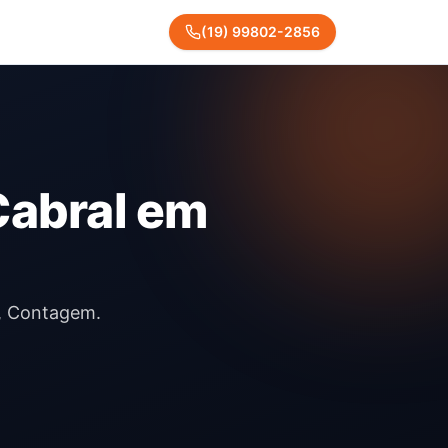
(
19
)
99802
-
2856
Cabral em
l, Contagem.