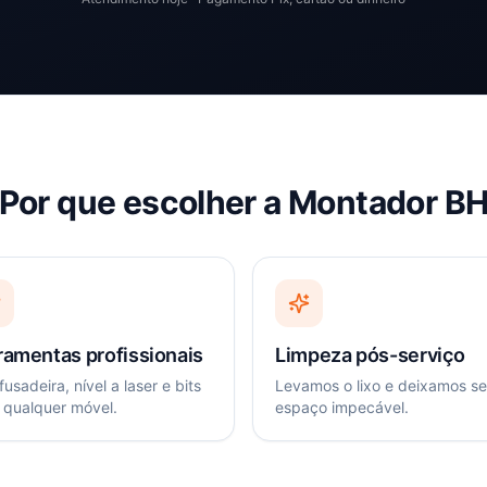
Por que escolher a Montador B
ramentas profissionais
Limpeza pós-serviço
usadeira, nível a laser e bits
Levamos o lixo e deixamos s
 qualquer móvel.
espaço impecável.