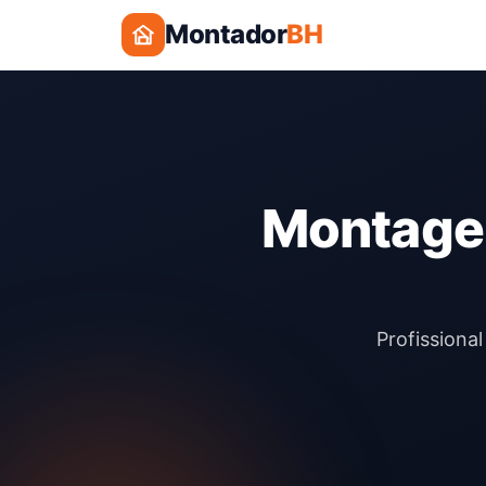
Montador
BH
Montagem
Profissiona