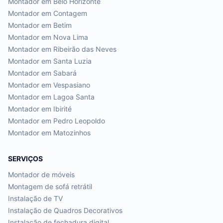
Montador em
Belo Horizonte
Montador em
Contagem
Montador em
Betim
Montador em
Nova Lima
Montador em
Ribeirão das Neves
Montador em
Santa Luzia
Montador em
Sabará
Montador em
Vespasiano
Montador em
Lagoa Santa
Montador em
Ibirité
Montador em
Pedro Leopoldo
Montador em
Matozinhos
SERVIÇOS
Montador de móveis
Montagem de sofá retrátil
Instalação de TV
Instalação de Quadros Decorativos
Instalação de fechadura digital