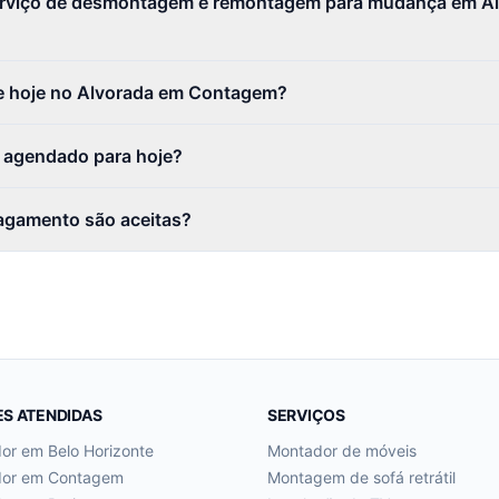
erviço de desmontagem e remontagem para mudança em Al
e hoje no Alvorada em Contagem?
r agendado para hoje?
agamento são aceitas?
ES ATENDIDAS
SERVIÇOS
dor em
Belo Horizonte
Montador de móveis
dor em
Contagem
Montagem de sofá retrátil