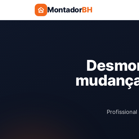
Montador
BH
Desmon
mudança
Profissiona