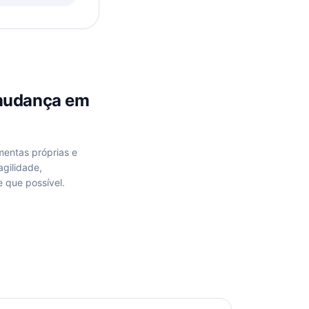
mudança
em
mentas próprias e
gilidade,
 que possível.