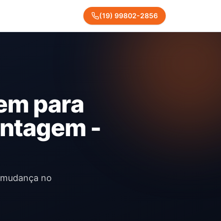
(
19
)
99802
-
2856
em para
ntagem -
a mudança no