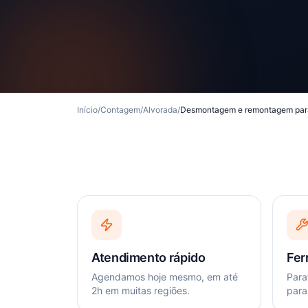
Início
/
Contagem
/
Alvorada
/
Desmontagem e remontagem pa
Atendimento rápido
Fer
Agendamos hoje mesmo, em até
Paraf
2h em muitas regiões.
para