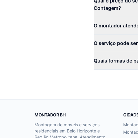
Qual o preço do s
Contagem?
O montador atend
O serviço pode se
Quais formas de p
MONTADOR BH
CIDAD
Montagem de móveis e serviços
Monta
residenciais em Belo Horizonte e
Monta
Região Metropolitana. Atendimento