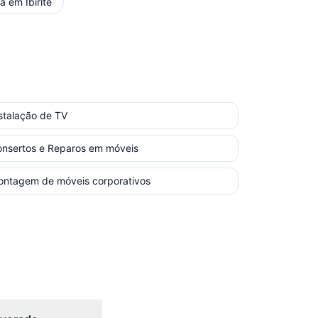
ça
em
Ibirité
stalação de TV
nsertos e Reparos em móveis
ntagem de móveis corporativos