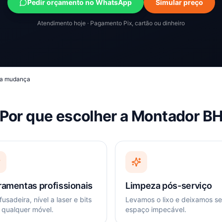
Pedir orçamento no WhatsApp
Simular preço
Atendimento hoje · Pagamento Pix, cartão ou dinheiro
ra mudança
Por que escolher a Montador B
ramentas profissionais
Limpeza pós-serviço
usadeira, nível a laser e bits
Levamos o lixo e deixamos s
 qualquer móvel.
espaço impecável.