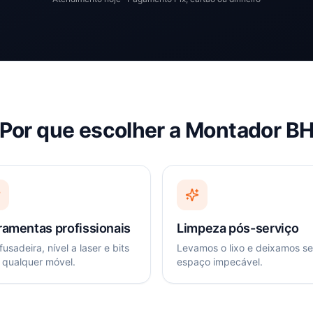
Por que escolher a Montador B
ramentas profissionais
Limpeza pós-serviço
usadeira, nível a laser e bits
Levamos o lixo e deixamos s
 qualquer móvel.
espaço impecável.