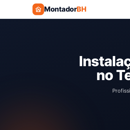
Montador
BH
Instala
no T
Profiss