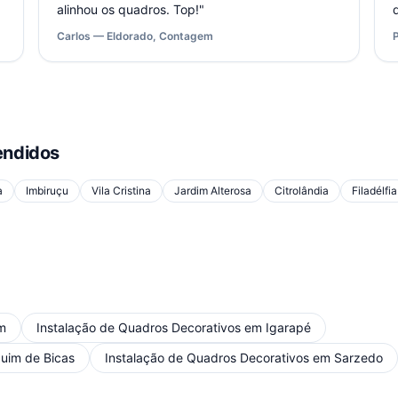
alinhou os quadros. Top!
"
Carlos — Eldorado, Contagem
ndidos
a
Imbiruçu
Vila Cristina
Jardim Alterosa
Citrolândia
Filadélfia
m
Instalação de Quadros Decorativos
em
Igarapé
uim de Bicas
Instalação de Quadros Decorativos
em
Sarzedo