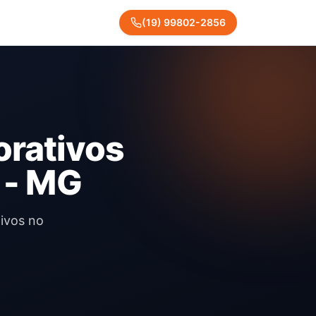
(
19
)
99802
-
2856
orativos
 - MG
tivos no