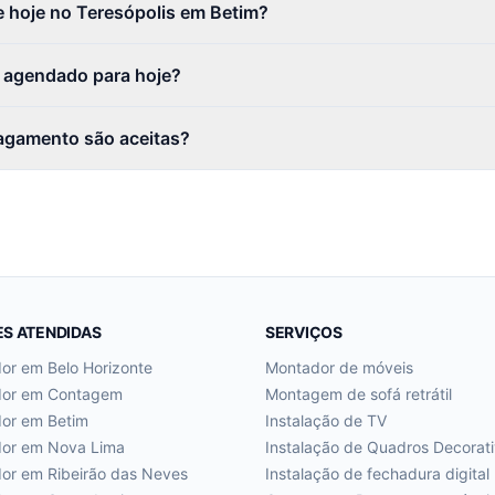
 hoje no Teresópolis em Betim?
r agendado para hoje?
agamento são aceitas?
ES ATENDIDAS
SERVIÇOS
dor em
Belo Horizonte
Montador de móveis
dor em
Contagem
Montagem de sofá retrátil
dor em
Betim
Instalação de TV
dor em
Nova Lima
Instalação de Quadros Decorat
dor em
Ribeirão das Neves
Instalação de fechadura digital