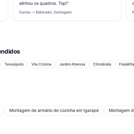
alinhou os quadros. Top!
"
Carlos — Eldorado, Contagem
ndidos
Teresópolis
Vila Cristina
Jardim Alterosa
Citrolândia
Filadélfi
Montagem de armário de cozinha
em
Igarapé
Montagem de