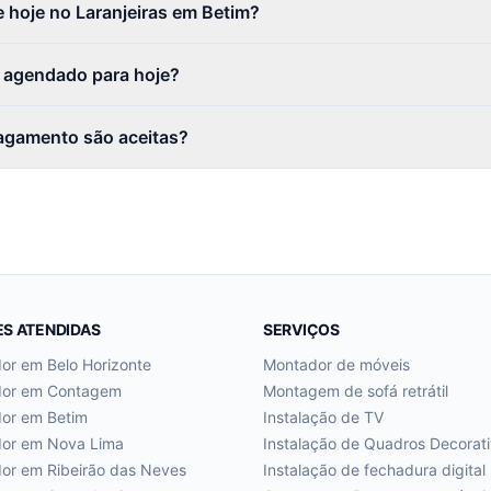
 hoje no Laranjeiras em Betim?
r agendado para hoje?
agamento são aceitas?
ES ATENDIDAS
SERVIÇOS
dor em
Belo Horizonte
Montador de móveis
dor em
Contagem
Montagem de sofá retrátil
dor em
Betim
Instalação de TV
dor em
Nova Lima
Instalação de Quadros Decorat
dor em
Ribeirão das Neves
Instalação de fechadura digital