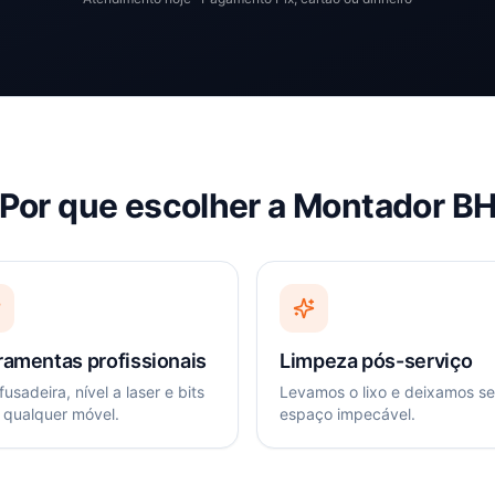
Por que escolher a Montador B
ramentas profissionais
Limpeza pós-serviço
usadeira, nível a laser e bits
Levamos o lixo e deixamos s
 qualquer móvel.
espaço impecável.