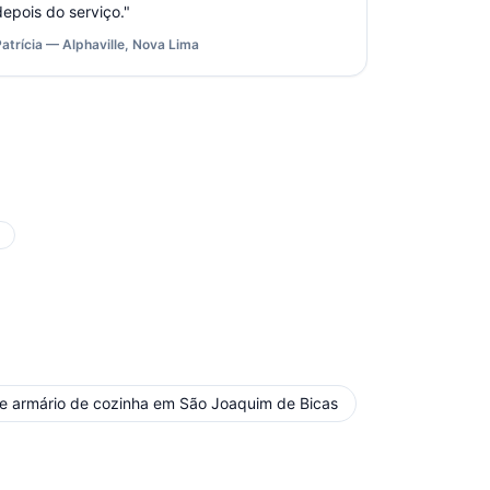
depois do serviço.
"
Patrícia — Alphaville, Nova Lima
a
 armário de cozinha
em
São Joaquim de Bicas