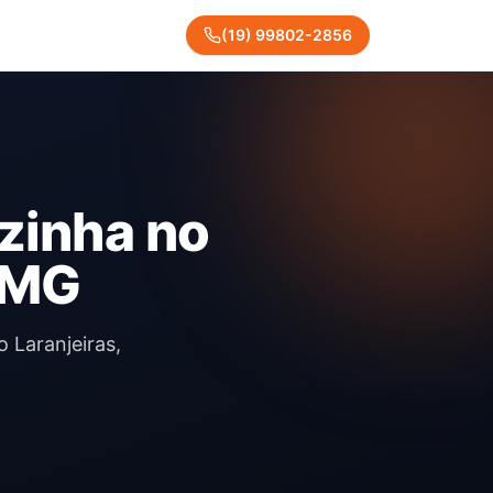
(
19
)
99802
-
2856
zinha no
- MG
 Laranjeiras,