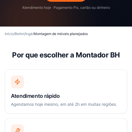
Atendimento hoje · Pagamento Pix, cartão ou dinheiro
Início
/
Betim
/
Ingá
/
Montagem de móveis planejados
Por que escolher a Montador BH
Atendimento rápido
Agendamos hoje mesmo, em até 2h em muitas regiões.