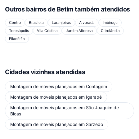
Outros bairros de
Betim
também atendidos
Centro
Brasileia
Laranjeiras
Alvorada
Imbiruçu
Teresópolis
Vila Cristina
Jardim Alterosa
Citrolândia
Filadélfia
Cidades vizinhas atendidas
Montagem de móveis planejados
em
Contagem
Montagem de móveis planejados
em
Igarapé
Montagem de móveis planejados
em
São Joaquim de
Bicas
Montagem de móveis planejados
em
Sarzedo