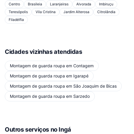
Centro
Brasileia
Laranjeiras
Alvorada
Imbiruçu
Teresópolis
Vila Cristina
Jardim Alterosa
Citrolândia
Filadélfia
Cidades vizinhas atendidas
Montagem de guarda roupa
em
Contagem
Montagem de guarda roupa
em
Igarapé
Montagem de guarda roupa
em
São Joaquim de Bicas
Montagem de guarda roupa
em
Sarzedo
Outros serviços
no Ingá