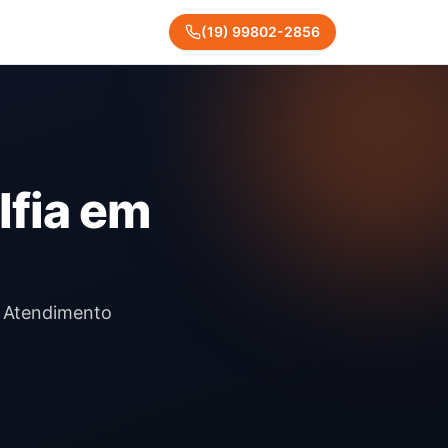
(
19
)
99802
-
2856
lfia em
m. Atendimento