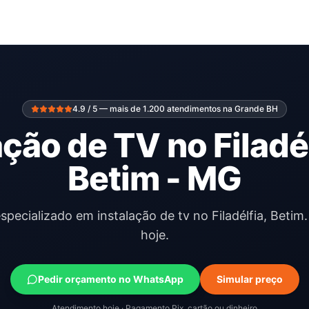
4.9 / 5 — mais de 1.200 atendimentos na Grande BH
ação de TV no Filadé
Betim - MG
especializado em instalação de tv no Filadélfia, Beti
hoje.
Pedir orçamento no WhatsApp
Simular preço
Atendimento hoje · Pagamento Pix, cartão ou dinheiro