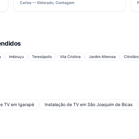
Carlos — Eldorado, Contagem
ndidos
a
Imbiruçu
Teresópolis
Vila Cristina
Jardim Alterosa
Citrolân
de TV
em
Igarapé
Instalação de TV
em
São Joaquim de Bicas