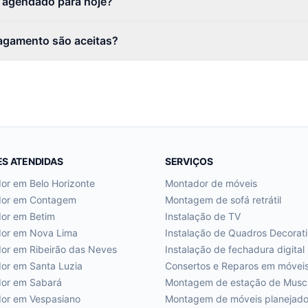
r agendado para hoje?
agamento são aceitas?
ES ATENDIDAS
SERVIÇOS
dor em
Belo Horizonte
Montador de móveis
dor em
Contagem
Montagem de sofá retrátil
dor em
Betim
Instalação de TV
dor em
Nova Lima
Instalação de Quadros Decorat
dor em
Ribeirão das Neves
Instalação de fechadura digital
dor em
Santa Luzia
Consertos e Reparos em móvei
dor em
Sabará
Montagem de estação de Musc
dor em
Vespasiano
Montagem de móveis planejad