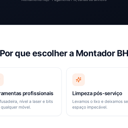
Por que escolher a Montador B
ramentas profissionais
Limpeza pós-serviço
usadeira, nível a laser e bits
Levamos o lixo e deixamos s
 qualquer móvel.
espaço impecável.