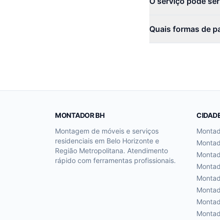
O serviço pode se
Quais formas de p
MONTADOR BH
CIDAD
Montagem de móveis e serviços
Monta
residenciais em Belo Horizonte e
Monta
Região Metropolitana. Atendimento
Monta
rápido com ferramentas profissionais.
Monta
Monta
Monta
Monta
Monta