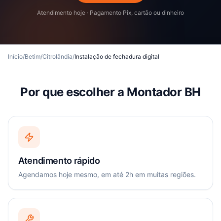
Atendimento hoje · Pagamento Pix, cartão ou dinheiro
Início
/
Betim
/
Citrolândia
/
Instalação de fechadura digital
Por que escolher a Montador BH
Atendimento rápido
Agendamos hoje mesmo, em até 2h em muitas regiões.