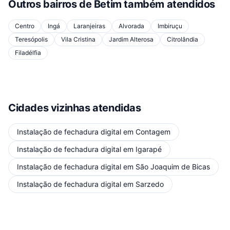
Outros bairros de
Betim
também atendidos
Centro
Ingá
Laranjeiras
Alvorada
Imbiruçu
Teresópolis
Vila Cristina
Jardim Alterosa
Citrolândia
Filadélfia
Cidades vizinhas atendidas
Instalação de fechadura digital
em
Contagem
Instalação de fechadura digital
em
Igarapé
Instalação de fechadura digital
em
São Joaquim de Bicas
Instalação de fechadura digital
em
Sarzedo