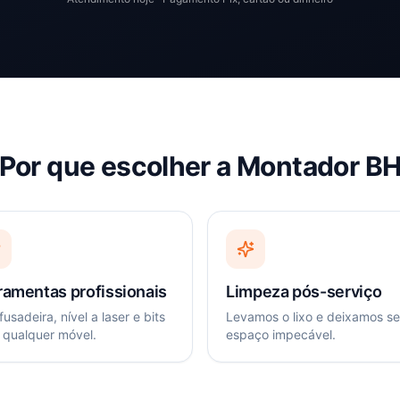
Por que escolher a Montador B
ramentas profissionais
Limpeza pós-serviço
usadeira, nível a laser e bits
Levamos o lixo e deixamos s
 qualquer móvel.
espaço impecável.