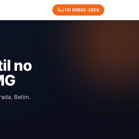
(
19
)
99802
-
2856
il no
 MG
rada, Betim.