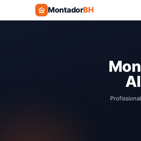
Montador
BH
Mont
Al
Profissiona