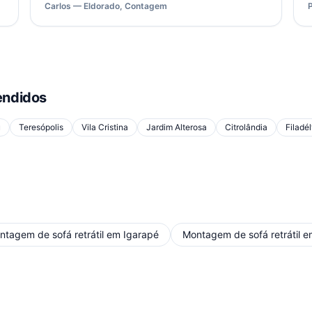
Carlos — Eldorado, Contagem
ndidos
u
Teresópolis
Vila Cristina
Jardim Alterosa
Citrolândia
Filadél
ntagem de sofá retrátil
em
Igarapé
Montagem de sofá retrátil
e