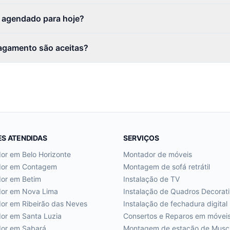
r agendado para hoje?
agamento são aceitas?
ES ATENDIDAS
SERVIÇOS
dor em
Belo Horizonte
Montador de móveis
dor em
Contagem
Montagem de sofá retrátil
dor em
Betim
Instalação de TV
dor em
Nova Lima
Instalação de Quadros Decorat
dor em
Ribeirão das Neves
Instalação de fechadura digital
dor em
Santa Luzia
Consertos e Reparos em móvei
dor em
Sabará
Montagem de estação de Musc