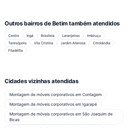
Outros bairros de
Betim
também atendidos
Centro
Ingá
Brasileia
Laranjeiras
Imbiruçu
Teresópolis
Vila Cristina
Jardim Alterosa
Citrolândia
Filadélfia
Cidades vizinhas atendidas
Montagem de móveis corporativos
em
Contagem
Montagem de móveis corporativos
em
Igarapé
Montagem de móveis corporativos
em
São Joaquim de
Bicas