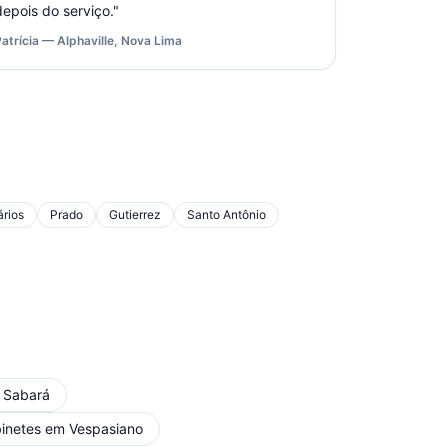
depois do serviço.
"
Patrícia — Alphaville, Nova Lima
rios
Prado
Gutierrez
Santo Antônio
m
Sabará
inetes
em
Vespasiano