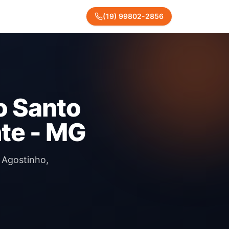
(
19
)
99802
-
2856
o Santo
te - MG
 Agostinho,