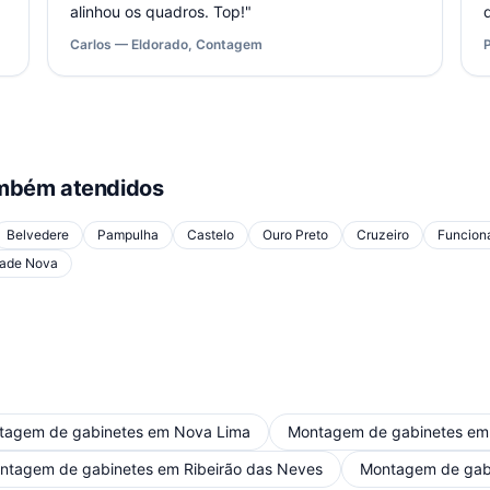
alinhou os quadros. Top!
"
Carlos — Eldorado, Contagem
mbém atendidos
Belvedere
Pampulha
Castelo
Ouro Preto
Cruzeiro
Funcioná
ade Nova
tagem de gabinetes
em
Nova Lima
Montagem de gabinetes
e
ntagem de gabinetes
em
Ribeirão das Neves
Montagem de gab