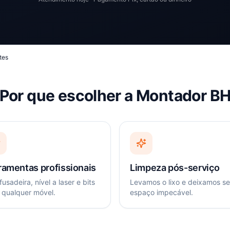
tes
Por que escolher a Montador B
ramentas profissionais
Limpeza pós-serviço
usadeira, nível a laser e bits
Levamos o lixo e deixamos s
 qualquer móvel.
espaço impecável.