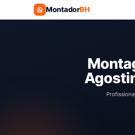
Montador
BH
Montag
Agosti
Profission