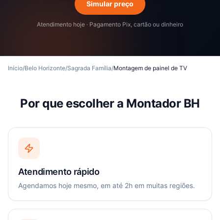
Simular preço
Atendimento hoje · Pagamento Pix, cartão ou dinheiro
Início
/
Belo Horizonte
/
Sagrada Família
/
Montagem de painel de TV
Por que escolher a Montador BH
Atendimento rápido
Agendamos hoje mesmo, em até 2h em muitas regiões.