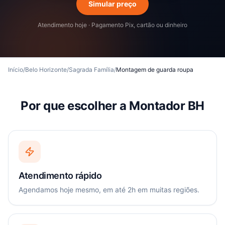
Simular preço
Atendimento hoje · Pagamento Pix, cartão ou dinheiro
Início
/
Belo Horizonte
/
Sagrada Família
/
Montagem de guarda roupa
Por que escolher a Montador BH
Atendimento rápido
Agendamos hoje mesmo, em até 2h em muitas regiões.