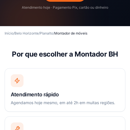
Atendimento hoje · Pagamento Pix, cartão ou dinheiro
Início
/
Belo Horizonte
/
Planalto
/
Montador de móveis
Por que escolher a Montador BH
Atendimento rápido
Agendamos hoje mesmo, em até 2h em muitas regiões.