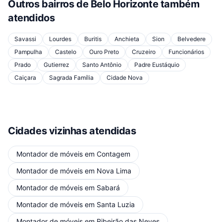
Outros bairros de
Belo Horizonte
também
atendidos
Savassi
Lourdes
Buritis
Anchieta
Sion
Belvedere
Pampulha
Castelo
Ouro Preto
Cruzeiro
Funcionários
Prado
Gutierrez
Santo Antônio
Padre Eustáquio
Caiçara
Sagrada Família
Cidade Nova
Cidades vizinhas atendidas
Montador de móveis
em
Contagem
Montador de móveis
em
Nova Lima
Montador de móveis
em
Sabará
Montador de móveis
em
Santa Luzia
Montador de móveis
em
Ribeirão das Neves