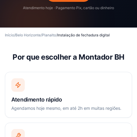
Atendimento hoje · Pagamento Pix, cartão ou dinheiro
Início
/
Belo Horizonte
/
Planalto
/
Instalação de fechadura digital
Por que escolher a Montador BH
Atendimento rápido
Agendamos hoje mesmo, em até 2h em muitas regiões.