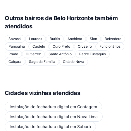
Outros bairros de
Belo Horizonte
também
atendidos
Savassi
Lourdes
Buritis
Anchieta
Sion
Belvedere
Pampulha
Castelo
Ouro Preto
Cruzeiro
Funcionários
Prado
Gutierrez
Santo Antônio
Padre Eustáquio
Caiçara
Sagrada Família
Cidade Nova
Cidades vizinhas atendidas
Instalação de fechadura digital
em
Contagem
Instalação de fechadura digital
em
Nova Lima
Instalação de fechadura digital
em
Sabará