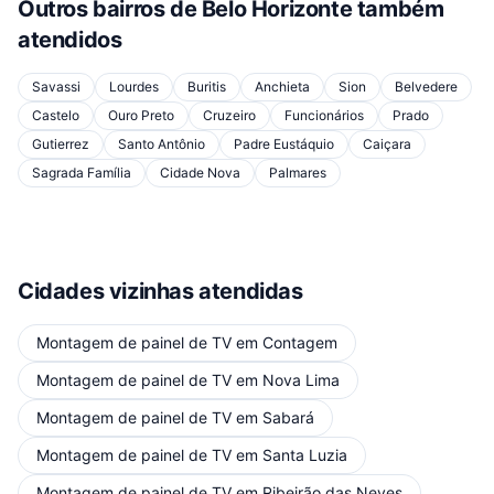
Outros bairros de
Belo Horizonte
também
atendidos
Savassi
Lourdes
Buritis
Anchieta
Sion
Belvedere
Castelo
Ouro Preto
Cruzeiro
Funcionários
Prado
Gutierrez
Santo Antônio
Padre Eustáquio
Caiçara
Sagrada Família
Cidade Nova
Palmares
Cidades vizinhas atendidas
Montagem de painel de TV
em
Contagem
Montagem de painel de TV
em
Nova Lima
Montagem de painel de TV
em
Sabará
Montagem de painel de TV
em
Santa Luzia
Montagem de painel de TV
em
Ribeirão das Neves