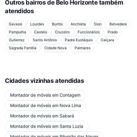
Outros bairros de
Belo Horizonte
também
atendidos
Savassi
Lourdes
Buritis
Anchieta
Sion
Belvedere
Pampulha
Castelo
Cruzeiro
Funcionários
Prado
Gutierrez
Santo Antônio
Padre Eustáquio
Caiçara
Sagrada Família
Cidade Nova
Palmares
Cidades vizinhas atendidas
Montador de móveis
em
Contagem
Montador de móveis
em
Nova Lima
Montador de móveis
em
Sabará
Montador de móveis
em
Santa Luzia
Montador de móveis
em
Ribeirão das Neves