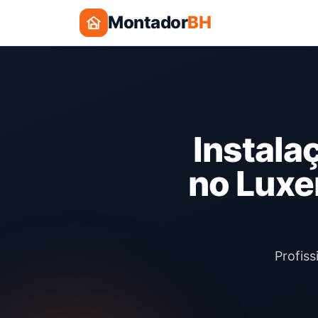
Montador
BH
Instala
no Luxe
Profiss