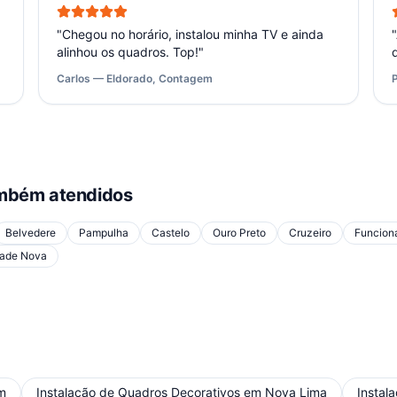
"
Chegou no horário, instalou minha TV e ainda
"
alinhou os quadros. Top!
"
Carlos — Eldorado, Contagem
mbém atendidos
Belvedere
Pampulha
Castelo
Ouro Preto
Cruzeiro
Funcioná
ade Nova
m
Instalação de Quadros Decorativos
em
Nova Lima
Instal