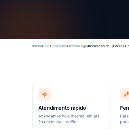
Início
/
Belo Horizonte
/
Luxemburgo
/
Instalação de Quadros D
Atendimento rápido
Fer
Agendamos hoje mesmo, em até
Paraf
2h em muitas regiões.
para