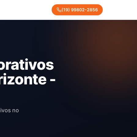
(
19
)
99802
-
2856
orativos
izonte -
tivos no