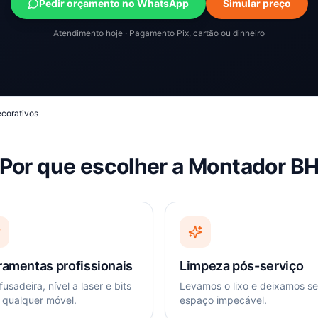
Pedir orçamento no WhatsApp
Simular preço
Atendimento hoje · Pagamento Pix, cartão ou dinheiro
ecorativos
Por que escolher a Montador B
ramentas profissionais
Limpeza pós-serviço
usadeira, nível a laser e bits
Levamos o lixo e deixamos s
 qualquer móvel.
espaço impecável.