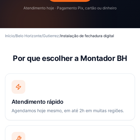
Atendimento hoje · Pagamento Pix, cartão ou dinheiro
Início
/
Belo Horizonte
/
Gutierrez
/
Instalação de fechadura digital
Por que escolher a Montador BH
Atendimento rápido
Agendamos hoje mesmo, em até 2h em muitas regiões.