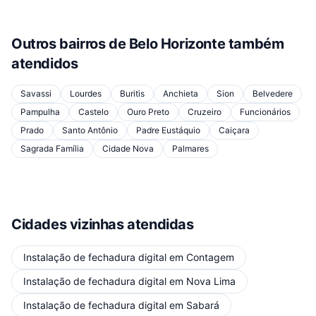
Outros bairros de
Belo Horizonte
também
atendidos
Savassi
Lourdes
Buritis
Anchieta
Sion
Belvedere
Pampulha
Castelo
Ouro Preto
Cruzeiro
Funcionários
Prado
Santo Antônio
Padre Eustáquio
Caiçara
Sagrada Família
Cidade Nova
Palmares
Cidades vizinhas atendidas
Instalação de fechadura digital
em
Contagem
Instalação de fechadura digital
em
Nova Lima
Instalação de fechadura digital
em
Sabará