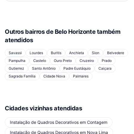
Outros bairros de
Belo Horizonte
também
atendidos
Savassi
Lourdes
Buritis
Anchieta
Sion
Belvedere
Pampulha
Castelo
Ouro Preto
Cruzeiro
Prado
Gutierrez
Santo Antônio
Padre Eustáquio
Caiçara
Sagrada Família
Cidade Nova
Palmares
Cidades vizinhas atendidas
Instalação de Quadros Decorativos
em
Contagem
Instalação de Quadros Decorativos
em
Nova Lima