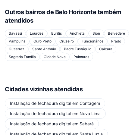
Outros bairros de
Belo Horizonte
também
atendidos
Savassi
Lourdes
Buritis
Anchieta
Sion
Belvedere
Pampulha
Ouro Preto
Cruzeiro
Funcionários
Prado
Gutierrez
Santo Antônio
Padre Eustáquio
Caiçara
Sagrada Família
Cidade Nova
Palmares
Cidades vizinhas atendidas
Instalação de fechadura digital
em
Contagem
Instalação de fechadura digital
em
Nova Lima
Instalação de fechadura digital
em
Sabará
Instalação de fechadura digital
em
Santa Luzia