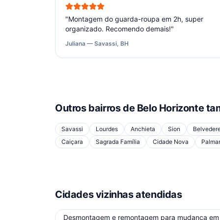
"
Montagem do guarda-roupa em 2h, super
organizado. Recomendo demais!
"
Juliana — Savassi, BH
Outros bairros de
Belo Horizonte
ta
Savassi
Lourdes
Anchieta
Sion
Belveder
Caiçara
Sagrada Família
Cidade Nova
Palma
Cidades vizinhas atendidas
Desmontagem e remontagem para mudança
e