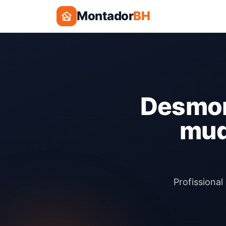
Montador
BH
Desmon
mud
Profissiona