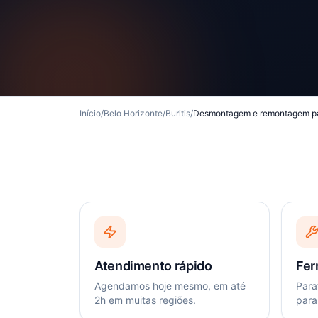
Início
/
Belo Horizonte
/
Buritis
/
Desmontagem e remontagem p
Atendimento rápido
Fer
Agendamos hoje mesmo, em até
Paraf
2h em muitas regiões.
para