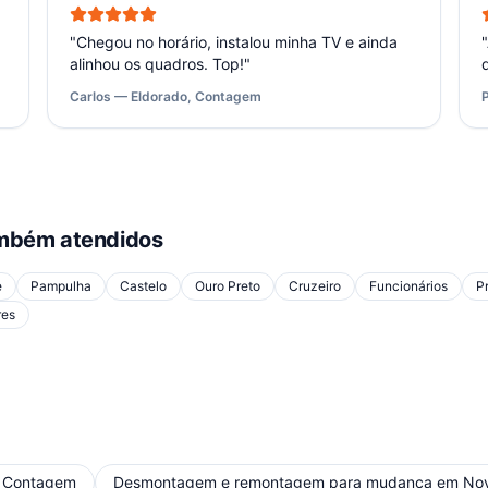
"
Chegou no horário, instalou minha TV e ainda
"
alinhou os quadros. Top!
"
Carlos — Eldorado, Contagem
mbém atendidos
e
Pampulha
Castelo
Ouro Preto
Cruzeiro
Funcionários
P
res
m
Contagem
Desmontagem e remontagem para mudança
em
No