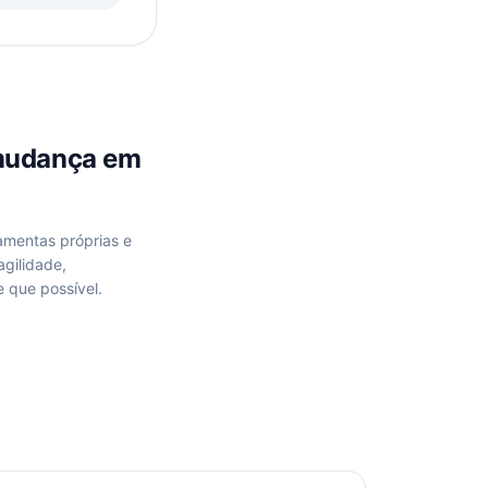
mudança
em
ramentas próprias e
gilidade,
 que possível.