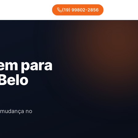
(
19
)
99802
-
2856
em para
Belo
a mudança no