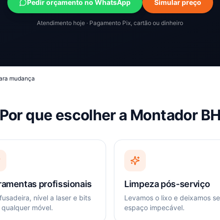
Pedir orçamento no WhatsApp
Simular preço
Atendimento hoje · Pagamento Pix, cartão ou dinheiro
ara mudança
Por que escolher a Montador B
ramentas profissionais
Limpeza pós-serviço
usadeira, nível a laser e bits
Levamos o lixo e deixamos s
 qualquer móvel.
espaço impecável.