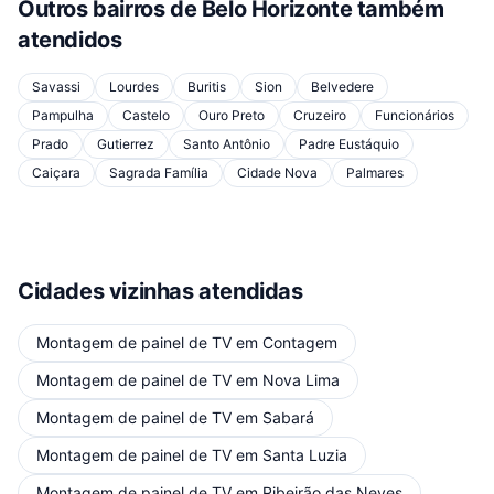
Outros bairros de
Belo Horizonte
também
atendidos
Savassi
Lourdes
Buritis
Sion
Belvedere
Pampulha
Castelo
Ouro Preto
Cruzeiro
Funcionários
Prado
Gutierrez
Santo Antônio
Padre Eustáquio
Caiçara
Sagrada Família
Cidade Nova
Palmares
Cidades vizinhas atendidas
Montagem de painel de TV
em
Contagem
Montagem de painel de TV
em
Nova Lima
Montagem de painel de TV
em
Sabará
Montagem de painel de TV
em
Santa Luzia
Montagem de painel de TV
em
Ribeirão das Neves