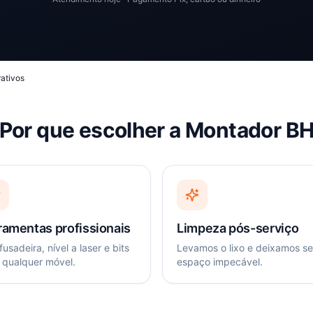
ativos
Por que escolher a Montador B
ramentas profissionais
Limpeza pós-serviço
usadeira, nível a laser e bits
Levamos o lixo e deixamos s
 qualquer móvel.
espaço impecável.