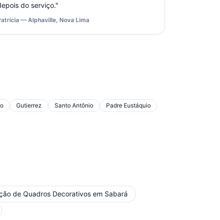
depois do serviço.
"
Patrícia — Alphaville, Nova Lima
do
Gutierrez
Santo Antônio
Padre Eustáquio
ação de Quadros Decorativos
em
Sabará