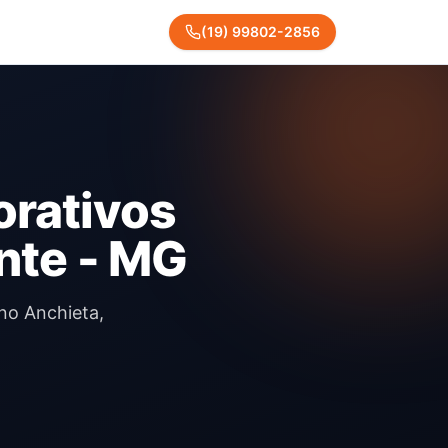
(
19
)
99802
-
2856
orativos
nte - MG
 no Anchieta,