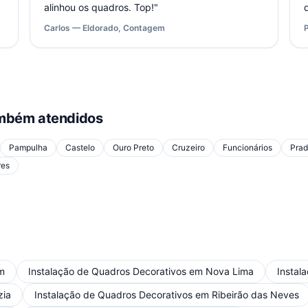
alinhou os quadros. Top!
"
Carlos — Eldorado, Contagem
mbém atendidos
Pampulha
Castelo
Ouro Preto
Cruzeiro
Funcionários
Pra
res
m
Instalação de Quadros Decorativos
em
Nova Lima
Instal
zia
Instalação de Quadros Decorativos
em
Ribeirão das Neves